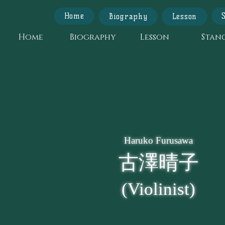
Home
Biography
Lesson
Home
Biography
Lesson
Stan
Haruko Furusawa
古澤晴子
(Violinist)