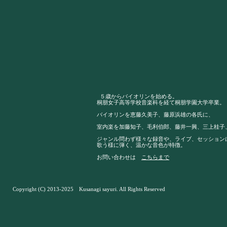
５歳からバイオリンを始める。
桐朋女子高等学校音楽科を経て桐朋学園大学卒業。
バイオリンを恵藤久美子、藤原浜雄の各氏に、
室内楽を加藤知子、毛利伯郎、藤井一興、三上桂子
ジャンル問わず様々な録音や、ライブ、セッション
歌う様に弾く、温かな音色が特徴。
お問い合わせは
こちらまで
Copyright (C) 2013-2025 Kusanagi sayuri. All Rights Reserved