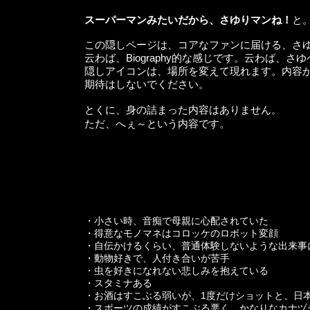
スーパーマンみたいだから、さゆりマンね！
と
この隠しページは、コアなファンに届ける、さ
云わば、Biography的な感じです。云わば、さ
隠しアイコンは、場所を変えて現れます。内容
期待はしないでください。
とくに、身の詰まった内容はありません。
ただ、へぇ～という内容です。
・小さい時、音痴で母親に心配されていた
・得意なモノマネはコロッケのロボット変顔
・自伝かけるくらい、普通体験しないような出来事
・動物好きで、人付き合いが苦手
・虫を好きになれない悲しみを抱えている
・スタミナある
・お酒はすこぶる弱いが、1度だけショットと、日
・スポーツの成績がすこぶる悪く、かなりなカナヅ