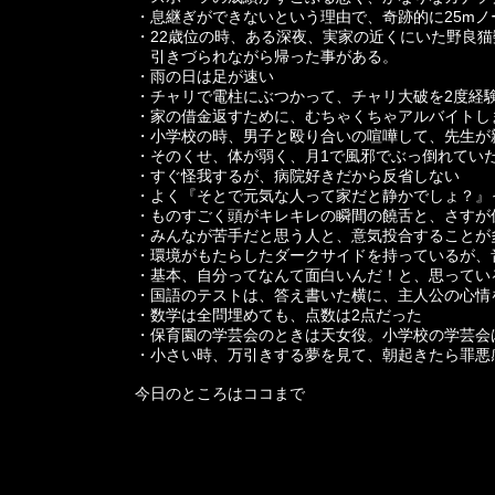
・息継ぎができないという理由で、奇跡的に25m
・22歳位の時、ある深夜、実家の近くにいた野良
引きづられながら帰った事がある。
・雨の日は足が速い
・チャリで電柱にぶつかって、チャリ大破を2度経
・家の借金返すために、むちゃくちゃアルバイトし
・小学校の時、男子と殴り合いの喧嘩して、先生が
・そのくせ、体が弱く、月1で風邪でぶっ倒れてい
・すぐ怪我するが、病院好きだから反省しない
・よく『そとで元気な人って家だと静かでしょ？』
・ものすごく頭がキレキレの瞬間の饒舌と、さすが
・みんなが苦手だと思う人と、意気投合することが
・環境がもたらしたダークサイドを持っているが、
・基本、自分ってなんて面白いんだ！と、思ってい
・国語のテストは、答え書いた横に、主人公の心情
・数学は全問埋めても、点数は2点だった
・保育園の学芸会のときは天女役。小学校の学芸会
・小さい時、万引きする夢を見て、朝起きたら罪悪
今日のところはココまで